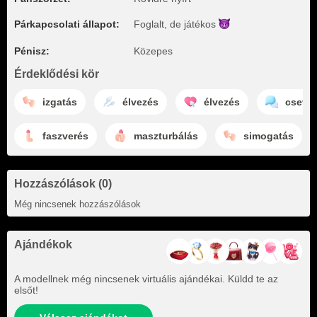
Párkapcsolati állapot:
Foglalt, de
játékos
Pénisz:
Közepes
Érdeklődési kör
izgatás
élvezés
élvezés
cseve
faszverés
maszturbálás
simogatás
Hozzászólások (0)
Még nincsenek hozzászólások
Ajándékok
A modellnek még nincsenek virtuális ajándékai. Küldd te az
elsőt!