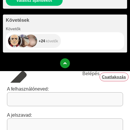
Válassz ajándékot
Követések
+24
Követők
+24
követők
Belépés
Csatlakozás
A felhasználóneved:
A jelszavad: