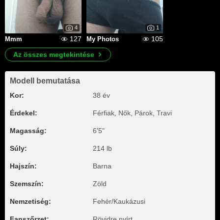
4
1
127
105
Mmm
My Photos
Az összes megtekintése
Modell bemutatása
Kor:
38 év
Érdekel:
Férfiak, Nők, Párok, Travi
Magasság:
6'5"
Súly:
214 lb
Hajszín:
Barna
Szemszín:
Zöld
Nemzetiség:
Fehér/Kaukázusi
Fanszőrzet:
Rövidre nyírt