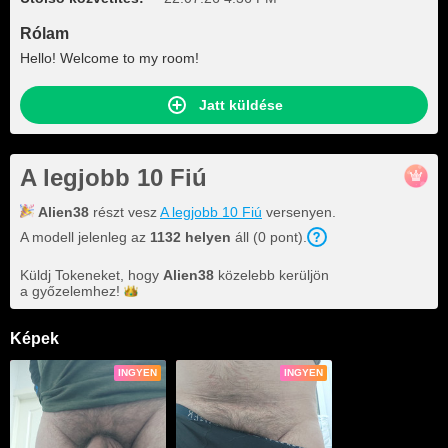
Rólam
Hello! Welcome to my room!
Jatt küldése
A legjobb 10 Fiú
Alien38
részt vesz
A legjobb 10 Fiú
versenyen.
A modell jelenleg az
1132 helyen
áll (0 pont).
Küldj Tokeneket, hogy
Alien38
közelebb kerüljön
a
győzelemhez!
Képek
INGYEN
INGYEN