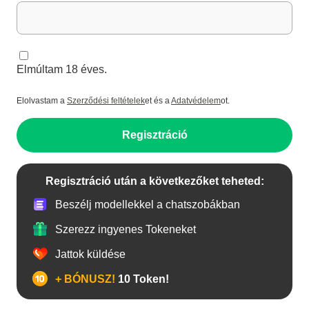
Elmúltam 18 éves.
Elolvastam a
Szerződési feltételek
et és a
Adatvédelem
ot.
Regisztráció
Regisztráció után a következőket teheted:
Beszélj modellekkel a chatszobákban
Szerezz ingyenes Tokeneket
Jattok küldése
+ BÓNUSZ!
10 Token!