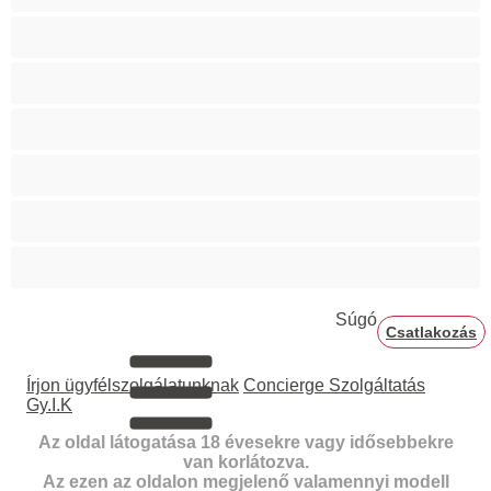
Hetero
Izmos
Mackók
Meleg
Nagy fasz
Párok
Súgó
Csatlakozás
Írjon ügyfélszolgálatunknak
Concierge Szolgáltatás
Gy.I.K
Az oldal látogatása 18 évesekre vagy idősebbekre
van korlátozva.
Az ezen az oldalon megjelenő valamennyi modell