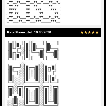
_♥♥__♥♥___♥♥__♥♥__♥___♥♥__♥_
_♥♥_♥♥____♥♥__♥♥______♥♥____
_♥♥♥♥_____♥♥___♥♥♥_____♥♥♥__
_♥♥_♥♥____♥♥_____♥♥______♥♥_
_♥♥__♥♥___♥♥__♥__♥♥___♥__♥♥_
_♥♥___♥♥__♥♥___♥♥♥_____♥♥♥__
KateBloom_del
10.05.2026
╓─╖╓──╖╓─╖╓────╖╓────╖
║█║║█╓╜║█║║█╓──╜║█╓──╜
║█╙╜╓╜░║█║║█╙──╖║█╙──╖
║█╓╖╙╖░║█║╙──╖█║╙──╖█║
║█║║█╙╖║█║╓──╜█║╓──╜█║
╙─╜╙──╜╙─╜╙────╜╙────╜
╓────╖░╓─────╖░╓────╖
║█╓──╜░║█╓─╖█║░║█╓╖█║
║█╙─╖░░║█║░║█║░║█╙╜╓╜
║█╓─╜░░║█║░║█║░║█╓╖╙╖
║█║░░░░║█╙─╜█║░║█║║█╙╖
╙─╜░░░░╙─────╜░╙─╜╙──╜
╓─╖░╓─╖╓─────╖░╓─╖░╓─╖
║█║░║█║║█╓─╖█║░║█║░║█║
║█╙─╜█║║█║░║█║░║█║░║█║
╙─╖█╓─╜║█║░║█║░║█║░║█║
░░║█║░░║█╙─╜█║░║█╙─╜█║
░░╙─╜░░╙─────╜░╙─────╜