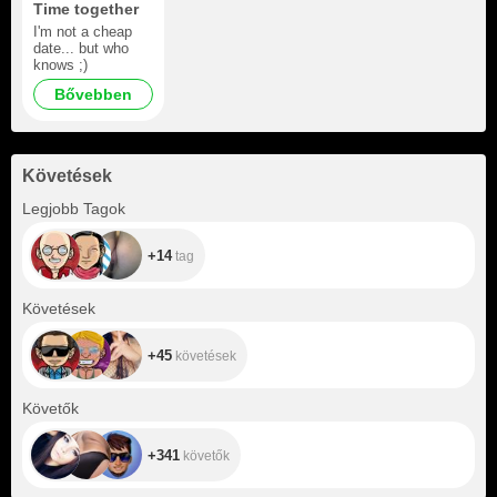
Time together
I'm not a cheap
date... but who
knows ;)
Bővebben
Követések
+14
Legjobb Tagok
+14
tag
+45
Követések
+45
követések
+341
Követők
+341
követők