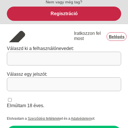
Nem vagy még tag?
Regisztráció
Iratkozzon fel
Belépés
most
Válaszd ki a felhasználónevedet:
Válassz egy jelszót:
Elmúltam 18 éves.
Elolvastam a
Szerződési feltételek
et és a
Adatvédelem
ot.