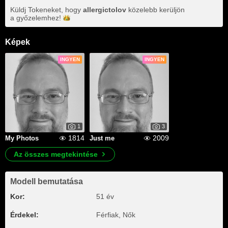
Küldj Tokeneket, hogy
allergictolov
közelebb kerüljön
a
győzelemhez!
Képek
INGYEN
INGYEN
1
3
1814
2009
My Photos
Just me
Az összes megtekintése
Modell bemutatása
Kor:
51 év
Érdekel:
Férfiak, Nők