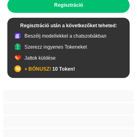
Regisztráció
Regisztráció után a következőket teheted:
Beszélj modellekkel a chatszobákban
Szerezz ingyenes Tokeneket
Jattok küldése
+ BÓNUSZ!
10 Token!
A legjobb Privátak
Anal
Biszexuális
Egyetemista