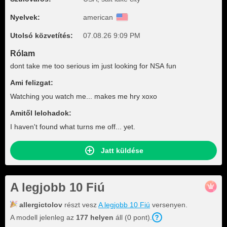
Nyelvek:
american
Utolsó közvetítés:
07.08.26 9:09 PM
Rólam
dont take me too serious im just looking for NSA fun
Ami felizgat:
Watching you watch me... makes me hry xoxo
Amitől lelohadok:
I haven't found what turns me off... yet.
Jatt küldése
A legjobb 10 Fiú
allergictolov
részt vesz
A legjobb 10 Fiú
versenyen.
A modell jelenleg az
177 helyen
áll (0 pont).