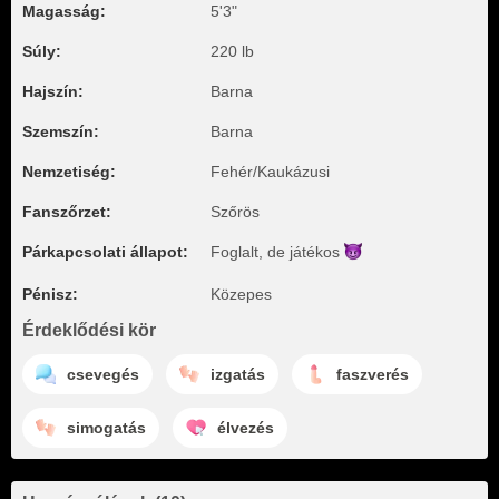
Magasság:
5'3"
Súly:
220 lb
Hajszín:
Barna
Szemszín:
Barna
Nemzetiség:
Fehér/Kaukázusi
Fanszőrzet:
Szőrös
Párkapcsolati állapot:
Foglalt, de
játékos
Pénisz:
Közepes
Érdeklődési kör
csevegés
izgatás
faszverés
simogatás
élvezés