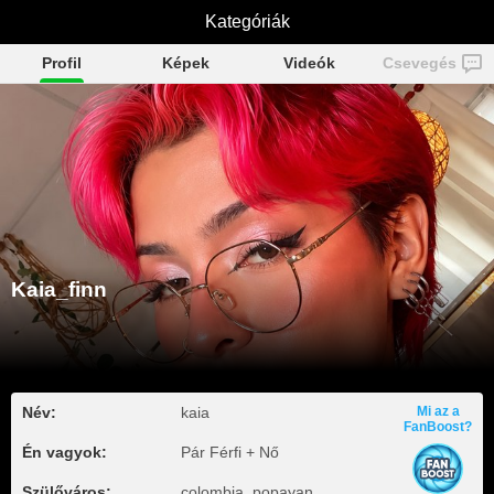
Kategóriák
Kaia_finn
Profil
Képek
Videók
Csevegés
Kaia_finn
Név:
kaia
Mi az a
FanBoost?
Én vagyok:
Pár Férfi + Nő
Szülőváros:
colombia, popayan