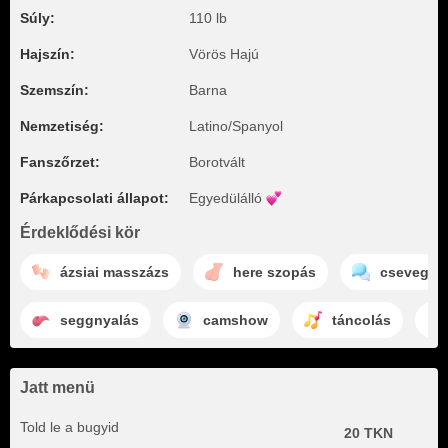
Súly:
110 lb
Hajszín:
Vörös Hajú
Szemszín:
Barna
Nemzetiség:
Latino/Spanyol
Fanszőrzet:
Borotvált
Párkapcsolati állapot:
Egyedülálló
Érdeklődési kör
ázsiai masszázs
here szopás
csevegés
seggnyalás
camshow
táncolás
Jatt menü
Told le a bugyid
20 TKN