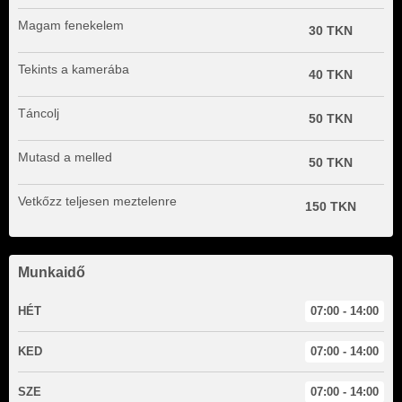
Magam fenekelem
30 TKN
Tekints a kamerába
40 TKN
Táncolj
50 TKN
Mutasd a melled
50 TKN
Vetkőzz teljesen meztelenre
150 TKN
Munkaidő
HÉT
07:00 - 14:00
KED
07:00 - 14:00
SZE
07:00 - 14:00