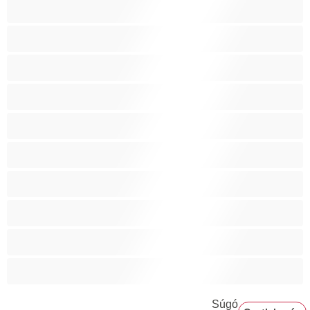
A legjobb Privátak
Anal
Biszexuális
Egyetemista
Hetero
Izmos
Mackók
Meleg
Nagy fasz
Párok
Súgó