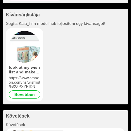
Kívánságlistája
Segíts
Kaia_finn
modellnek teljesíteni egy kívánságot!
look at my wish
list and make
me happy
https://www.amaz
on.com/hz/wishlist
/ls/2ZPXZEIDNVI
NW?
Bővebben
ref_=wl_share
Követések
+303
Követések