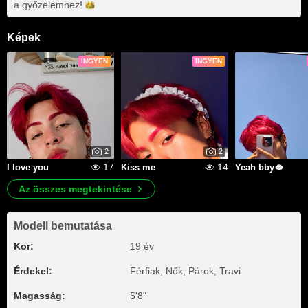
a
győzelemhez!
Képek
INGYEN
INGYEN
2
2
17
14
I love you
Kiss me
Yeah bby🫦
Az összes megtekintése
Modell bemutatása
Kor:
19 év
Érdekel:
Férfiak, Nők, Párok, Travi
Magasság:
5'8"