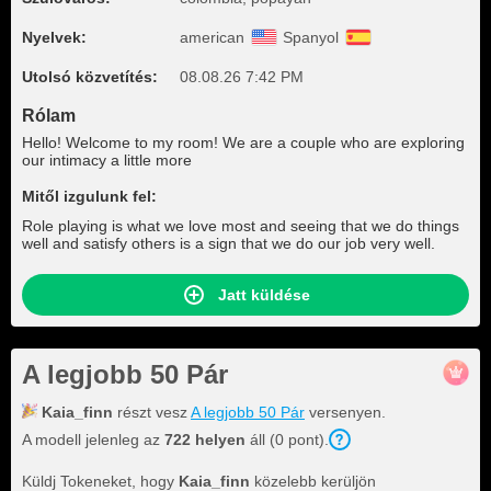
Nyelvek:
american
Spanyol
Utolsó közvetítés:
08.08.26 7:42 PM
Rólam
Hello! Welcome to my room! We are a couple who are exploring
our intimacy a little more
Mitől izgulunk fel:
Role playing is what we love most and seeing that we do things
well and satisfy others is a sign that we do our job very well.
Jatt küldése
A legjobb 50 Pár
Kaia_finn
részt vesz
A legjobb 50 Pár
versenyen.
A modell jelenleg az
722 helyen
áll (0 pont).
Küldj Tokeneket, hogy
Kaia_finn
közelebb kerüljön