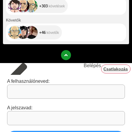
+303
követések
+46
Követők
+46
követők
Belépés
Csatlakozás
A felhasználóneved:
A jelszavad: