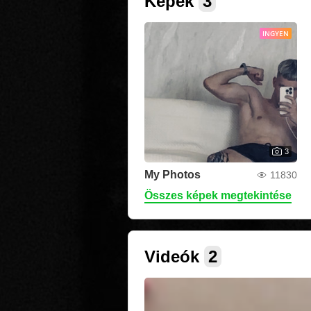
Képek
3
INGYEN
3
My Photos
11830
Összes képek megtekintése
Videók
2