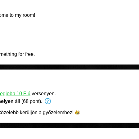
come to my room!
ething for free.
legjobb 10 Fiú
versenyen.
helyen
áll (68 pont).
özelebb kerüljön a
győzelemhez!