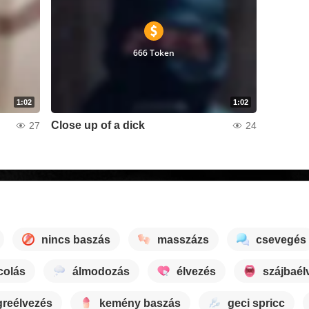
666 Token
1:02
1:02
Close up of a dick
27
24
nincs baszás
masszázs
csevegés
colás
álmodozás
élvezés
szájbaél
reélvezés
kemény baszás
geci spricc