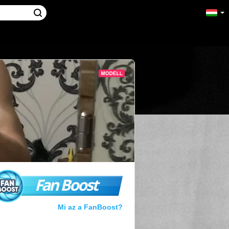
Fan Boost
Mi az a FanBoost?