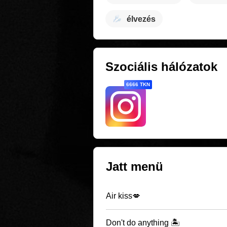
élvezés
Szociális hálózatok
6666 TKN
Jatt menü
Air kiss💋
Don't do anything 🏝️