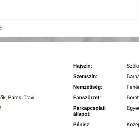
2
Hajszín:
Szők
Szemszín:
Barn
Nemzetiség:
Fehé
Nők, Párok, Travi
Fanszőrzet:
Borot
Párkapcsolati
Egye
állapot:
Pénisz:
Köze