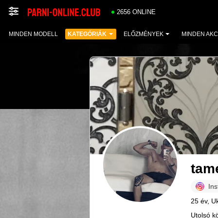
2656 ONLINE
MINDEN MODELL
KATEGÓRIÁK
ELŐZMÉNYEK
MINDEN AKC
tam
In
25 év, U
Utolsó kö