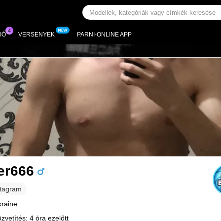
IÓ
VERSENYEK
PARNI-ONLINE APP
er666
stagram
kraine
zvetítés: 4 óra ezelőtt