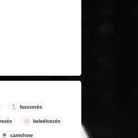
faszverés
vezés
beleélvezés
camshow