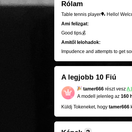
Rólam
Table tennis player🏓 Hello! Wel
Ami felizgat:
Good tips💰
Amitől lelohadok:
Impudence and attempts to get som
A legjobb 10 Fiú
tamer666
részt vesz
A 
A modell jelenleg az
160 
Küldj Tokeneket, hogy
tamer666
k