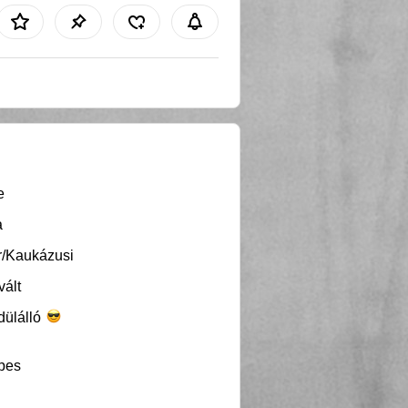
e
a
r/Kaukázusi
vált
dülálló
pes