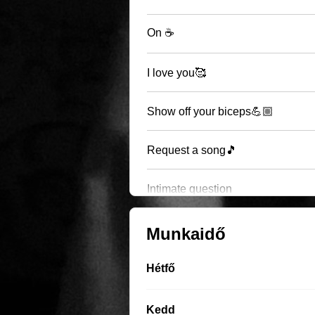
On ☕️
I love you🥰
Show off your biceps💪🏼
Request a song🎵
Intimate question
Munkaidő
Hétfő
Kedd