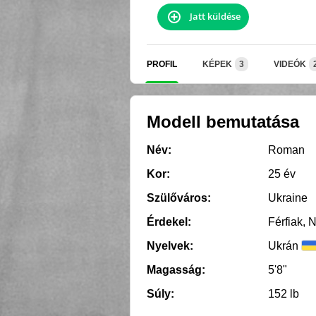
Jatt küldése
PROFIL
KÉPEK
3
VIDEÓK
Modell bemutatása
Név:
Roman
Kor:
25 év
Szülőváros:
Ukraine
Érdekel:
Férfiak, 
Nyelvek:
Ukrán
Magasság:
5'8"
Súly:
152 lb