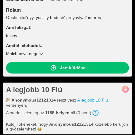
Rólam
Obshchitel'nyy, yesli ty budesh' proyavlyat' interes
Ami felizgat:
tokiny
Amitől lelohadok:
Molchaniye negativ
Jatt küldése
A legjobb 10 Fiú
Anonymous12121314
részt vesz
A legjobb 10 Fiú
versenyen.
A modell jelenleg az
1185 helyen
áll (0 pont).
Küldj Tokeneket, hogy
Anonymous12121314
közelebb kerüljön
a
győzelemhez!