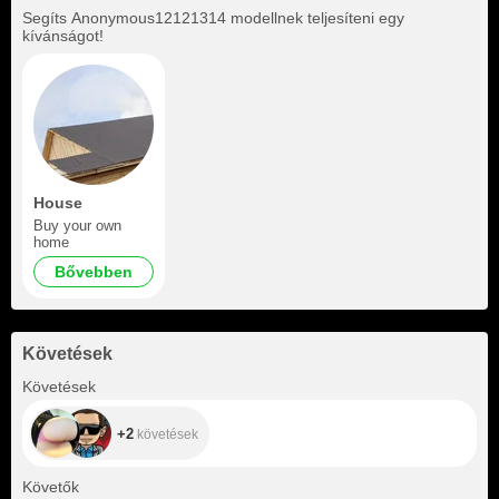
Segíts
Anonymous12121314
modellnek teljesíteni egy
kívánságot!
House
Buy your own
home
Bővebben
Követések
+2
Követések
+2
követések
+220
Követők