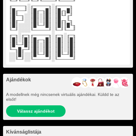
╙─╜╙──╜╙─╜╙────╜╙────╜
╓────╖░╓─────╖░╓────╖
║█╓──╜░║█╓─╖█║░║█╓╖█║
║█╙─╖░░║█║░║█║░║█╙╜╓╜
║█╓─╜░░║█║░║█║░║█╓╖╙╖
║█║░░░░║█╙─╜█║░║█║║█╙╖
╙─╜░░░░╙─────╜░╙─╜╙──╜
╓─╖░╓─╖╓─────╖░╓─╖░╓─╖
║█║░║█║║█╓─╖█║░║█║░║█║
║█╙─╜█║║█║░║█║░║█║░║█║
╙─╖█╓─╜║█║░║█║░║█║░║█║
░░║█║░░║█╙─╜█║░║█╙─╜█║
░░╙─╜░░╙─────╜░╙─────╜
Ajándékok
A modellnek még nincsenek virtuális ajándékai. Küldd te az
elsőt!
Válassz ajándékot
Kívánságlistája