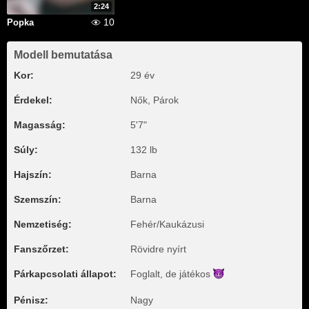
2:24
10
Popka
Modell bemutatása
Kor:
29 év
Érdekel:
Nők, Párok
Magasság:
5'7"
Súly:
132 lb
Hajszín:
Barna
Szemszín:
Barna
Nemzetiség:
Fehér/Kaukázusi
Fanszőrzet:
Rövidre nyírt
Párkapcsolati állapot:
Foglalt, de
játékos
Pénisz:
Nagy