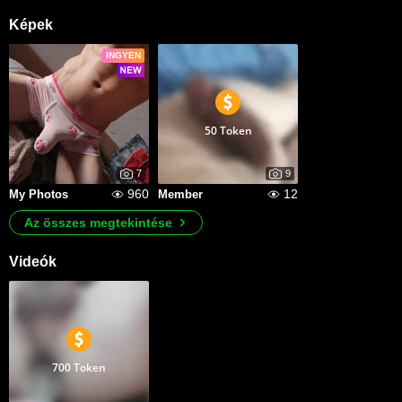
Képek
INGYEN
50 Token
7
9
960
12
My Photos
Member
Az összes megtekintése
Videók
700 Token