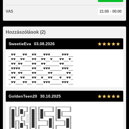
VAS
21:00 - 00:00
Hozzászólások (2)
SweetieEva
03.08.2026
_♥♥___♥♥__♥♥___♥♥♥_____♥♥♥__
_♥♥__♥♥___♥♥__♥♥__♥___♥♥__♥_
_♥♥_♥♥____♥♥__♥♥______♥♥____
_♥♥♥♥_____♥♥___♥♥♥_____♥♥♥__
_♥♥_♥♥____♥♥_____♥♥______♥♥_
_♥♥__♥♥___♥♥__♥__♥♥___♥__♥♥_
_♥♥___♥♥__♥♥___♥♥♥_____♥♥♥__
GoldenTeen20
30.10.2025
╓─╖╓──╖╓─╖╓────╖╓────╖
║█║║█╓╜║█║║█╓──╜║█╓──╜
║█╙╜╓╜░║█║║█╙──╖║█╙──╖
║█╓╖╙╖░║█║╙──╖█║╙──╖█║
║█║║█╙╖║█║╓──╜█║╓──╜█║