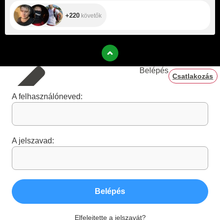
+220
követők
Belépés
Csatlakozás
A felhasználóneved:
A jelszavad:
Belépés
Elfelejtette a jelszavát?