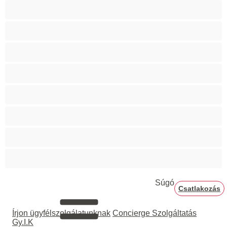
Biszexuális
Egyetemista
Hetero
Izmos
Mackók
Meleg
Nagy fasz
Párok
Súgó
Csatlakozás
Írjon ügyfélszolgálatunknak
Concierge Szolgáltatás
Gy.I.K