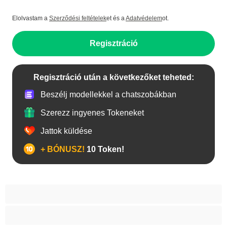
Elolvastam a
Szerződési feltételek
et és a
Adatvédelem
ot.
Regisztráció
Regisztráció után a következőket teheted:
Beszélj modellekkel a chatszobákban
Szerezz ingyenes Tokeneket
Jattok küldése
+ BÓNUSZ!
10 Token!
A legjobb Privátak
Anal