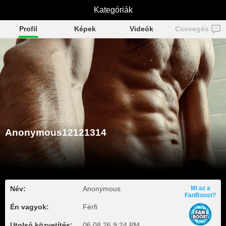
Anonymous12121314
Kategóriák
Profil
Képek
Videók
Csevegés
Anonymous12121314
Név:
Anonymous
Mi az a
FanBoost?
Én vagyok:
Férfi
Utolsó közvetítés:
06.08.26 9:24 PM