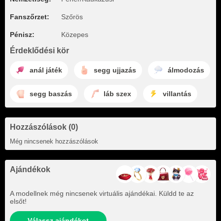
Fanszőrzet:
Szőrös
Pénisz:
Közepes
Érdeklődési kör
anál játék
segg ujjazás
álmodozás
segg baszás
láb szex
villantás
Hozzászólások (0)
Még nincsenek hozzászólások
Ajándékok
A modellnek még nincsenek virtuális ajándékai. Küldd te az
elsőt!
Válassz ajándékot