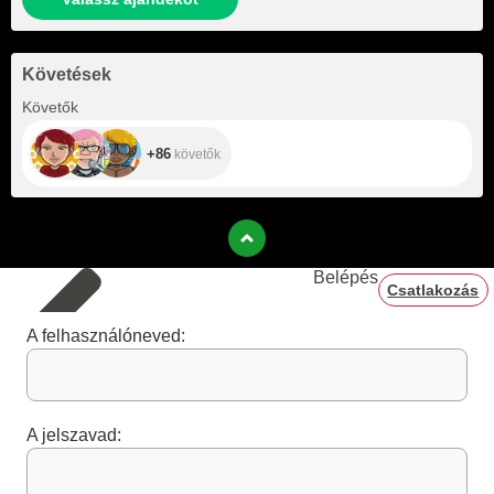
Követések
+86
Követők
+86
követők
Belépés
Csatlakozás
A felhasználóneved:
A jelszavad: