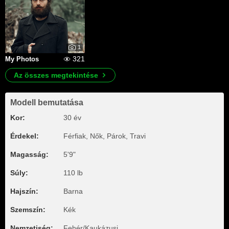
1
321
My Photos
Az összes megtekintése
Modell bemutatása
Kor:
30 év
Érdekel:
Férfiak, Nők, Párok, Travi
Magasság:
5'9"
Súly:
110 lb
Hajszín:
Barna
Szemszín:
Kék
Nemzetiség:
Fehér/Kaukázusi