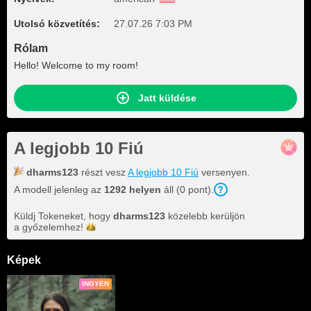
Utolsó közvetítés:
27.07.26 7:03 PM
Rólam
Hello! Welcome to my room!
Jatt küldése
A legjobb 10 Fiú
dharms123
részt vesz
A legjobb 10 Fiú
versenyen.
A modell jelenleg az
1292 helyen
áll (0 pont).
Küldj Tokeneket, hogy
dharms123
közelebb kerüljön
a
győzelemhez!
Képek
INGYEN