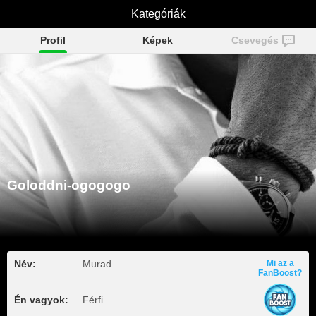
Goloddni-ogogogo
Kategóriák
Profil
Képek
Csevegés
Goloddni-ogogogo
Név:
Murad
Mi az a
FanBoost?
Én vagyok:
Férfi