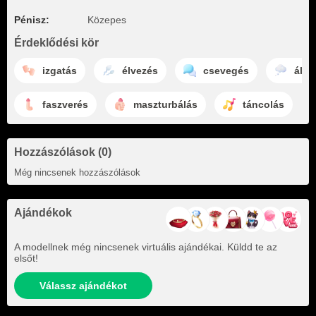
Pénisz:
Közepes
Érdeklődési kör
izgatás
élvezés
csevegés
álm
faszverés
maszturbálás
táncolás
Hozzászólások (0)
Még nincsenek hozzászólások
Ajándékok
A modellnek még nincsenek virtuális ajándékai. Küldd te az
elsőt!
Válassz ajándékot