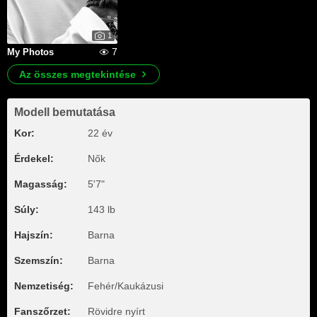
1
7
My Photos
Az összes megtekintése
Modell bemutatása
Kor:
22 év
Érdekel:
Nők
Magasság:
5'7"
Súly:
143 lb
Hajszín:
Barna
Szemszín:
Barna
Nemzetiség:
Fehér/Kaukázusi
Fanszőrzet:
Rövidre nyírt