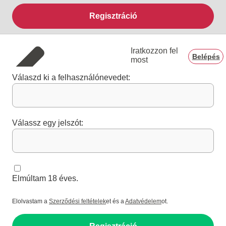
Regisztráció
Iratkozzon fel
Belépés
most
Válaszd ki a felhasználónevedet:
Válassz egy jelszót:
Elmúltam 18 éves.
Elolvastam a
Szerződési feltételek
et és a
Adatvédelem
ot.