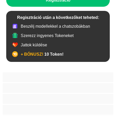
Regisztráció
Regisztráció után a következőket teheted:
Beszélj modellekkel a chatszobákban
Szerezz ingyenes Tokeneket
Jattok küldése
+ BÓNUSZ!
10 Token!
A legjobb Privátak
Anal
Biszexuális
Egyetemista