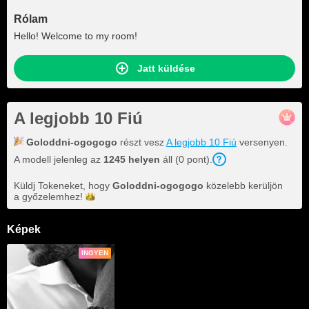
Rólam
Hello! Welcome to my room!
Jatt küldése
A legjobb 10 Fiú
Goloddni-ogogogo
részt vesz
A legjobb 10 Fiú
versenyen.
A modell jelenleg az
1245 helyen
áll (0 pont).
Küldj Tokeneket, hogy
Goloddni-ogogogo
közelebb kerüljön
a
győzelemhez!
Képek
INGYEN