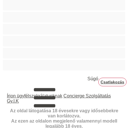
Hetero
Izmos
Mackók
Meleg
Nagy fasz
Párok
Súgó
Csatlakozás
Írjon ügyfélszolgálatunknak
Concierge Szolgáltatás
Gy.I.K
Az oldal látogatása 18 évesekre vagy idősebbekre
van korlátozva.
Az ezen az oldalon megjelenő valamennyi modell
legalább 18 éves.