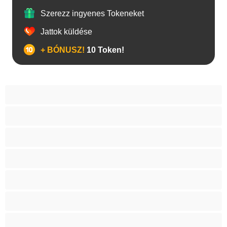
Szerezz ingyenes Tokeneket
Jattok küldése
+ BÓNUSZ!
10 Token!
A legjobb Privátak
Anal
Biszexuális
Egyetemista
Hetero
Izmos
Mackók