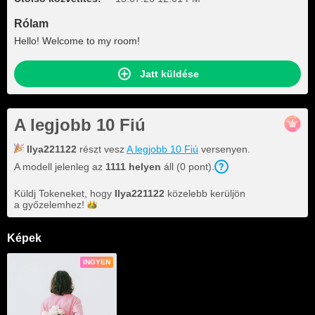
Rólam
Hello! Welcome to my room!
Jatt küldése
A legjobb 10 Fiú
Ilya221122
részt vesz
A legjobb 10 Fiú
versenyen.
A modell jelenleg az
1111 helyen
áll (0 pont).
Küldj Tokeneket, hogy
Ilya221122
közelebb kerüljön
a
győzelemhez!
Képek
INGYEN