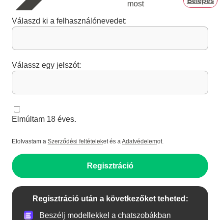
Belépés
most
Válaszd ki a felhasználónevedet:
Válassz egy jelszót:
Elmúltam 18 éves.
Elolvastam a
Szerződési feltételek
et és a
Adatvédelem
ot.
Regisztráció
Regisztráció után a következőket teheted:
Beszélj modellekkel a chatszobákban