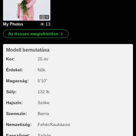
1
13
My Photos
Az összes megtekintése
Modell bemutatása
Kor:
25 év
Érdekel:
Nők
Magasság:
5'10"
Súly:
132 lb
Hajszín:
Szőke
Szemszín:
Barna
Nemzetiség:
Fehér/Kaukázusi
Fanszőrzet:
Szőrös