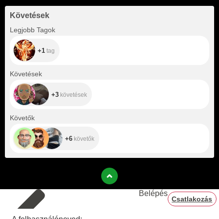
Követések
+1
Legjobb Tagok
+1
tag
+3
Követések
+3
követések
+6
Követők
+6
követők
Belépés
Csatlakozás