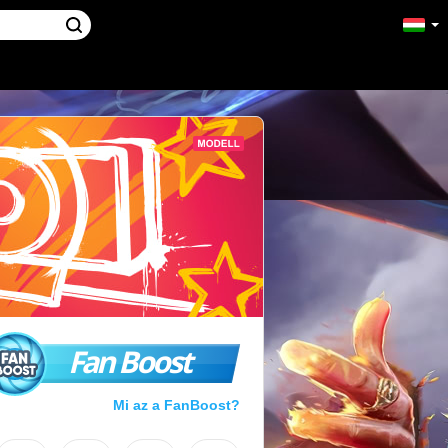
Fan Boost
Mi az a FanBoost?