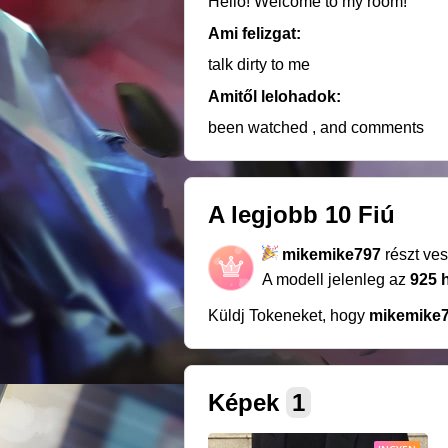
Hello! Welcome to my room!
Ami felizgat:
talk dirty to me
Amitől lelohadok:
been watched , and comments
A legjobb 10 Fiú
mikemike797
részt ve
A modell jelenleg az
925 
Küldj Tokeneket, hogy
mikemike
Képek
1