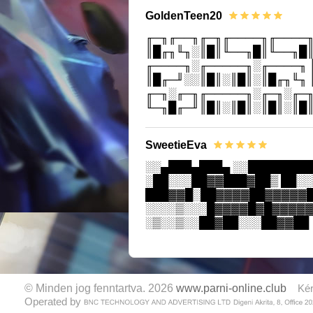
GoldenTeen20
╓─╖╓──╖╓─╖╓────╖╓────╖
║█╓╖╙╖░║█║╙──╖█║╙──╖█║
╓────╖░╓─────╖░╓────╖ 
║█╓─╜░░║█║░║█║░║█╓╖╙╖ 
╓─╖░╓─╖╓─────╖░╓─╖░╓─╖
╙─╖█╓─╜║█║░║█║░║█║░║█║
SweetieEva
░░▄███▄███▄ ░░█████████
░██░░░██▓▓███▓██▒ ██░
███▓▓█░██▓▓▓▓██▓▓▓▓▓█
░░░░▒░░░█▓▓▓▓█▓█▓▓▓▓▓
░▒░░▒░░██▓██░░░██▓▓██
© Minden jog fenntartva. 2026
www.parni-online.club
Kér
Operated by