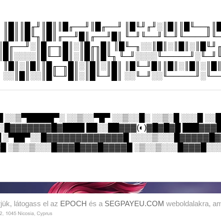
 ║█║║█╓╜║█║║█╓──╜║█╓──╜ ║█╙╜╓╜░║█║║█╙──╖║
 ║█║║█╙╖║█║╓──╜█║╓──╜█║ ╙─╜╙──╜╙─╜╙────╜╙
║█╓──╜░║█╓─╖█║░║█╓╖█║ ║█╙─╖░░║█║░║█║░║█╙╜
║█║░░░░║█╙─╜█║░║█║║█╙╖ ╙─╜░░░░╙─────╜░╙─╜
 ║█║░║█║║█╓─╖█║░║█║░║█║ ║█╙─╜█║║█║░║█║░║█
 ░░║█║░░║█╙─╜█║░║█╙─╜█║ ░░╙─╜░░╙─────╜░╙─
 ░░▒▀█████▀░ ░░▒░░▀█▀ ░░▒░░█░ ░░▒░█ ░░░█ ░░
░░█▓▓▓▓▓▓▓█▓████ ██░░██▓▓▓(◐)▓█▓█▓█ ███▓▓
 ░▀██▀░░█▓▓▓▓▓▓▓▓▓▓▓▓▓█ ░░░░▒░░░█▓▓▓▓▓█
█ ░▒░░▒░░░█▓▓▓█▓▓▓█▓▓▓▓█ ░▒░░▒░░░█▓▓▓█░░
jük, látogass el az
EPOCH
és a
SEGPAYEU.COM
weboldalakra, ame