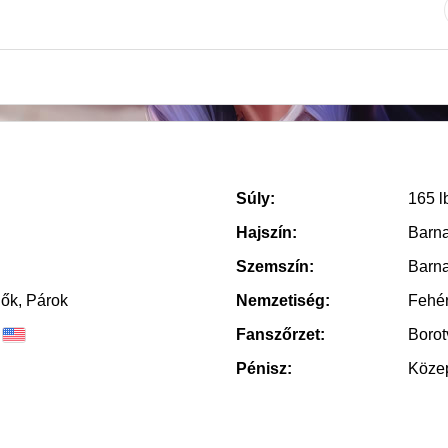
Súly:
165 l
Hajszín:
Barn
Szemszín:
Barn
Nők, Párok
Nemzetiség:
Fehé
Fanszőrzet:
Borot
Pénisz:
Köze