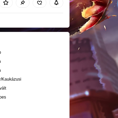
b
a
a
r/Kaukázusi
vált
pes