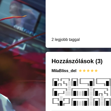
2 legjobb taggal
Hozzászólások
(3)
MilaBliss_del
╓─╖╓──╖╓─╖╓────╖╓────╖
║█╓╖╙╖░║█║╙──╖█║╙──╖█║
╓────╖░╓─────╖░╓────╖ 
║█╓─╜░░║█║░║█║░║█╓╖╙╖ 
╓─╖░╓─╖╓─────╖░╓─╖░╓─╖
╙─╖█╓─╜║█║░║█║░║█║░║█║