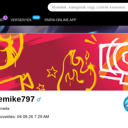
IÓ
VERSENYEK
PARNI-ONLINE APP
emike797
anada
özvetítés: 04.08.26 7:29 AM