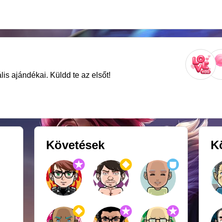
is ajándékai. Küldd te az elsőt!
Követések
K