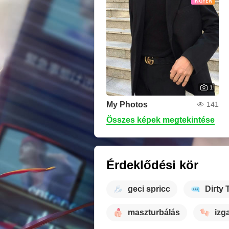
INGYEN
1
My Photos
141
Összes képek megtekintése
Érdeklődési kör
geci spricc
Dirty 
maszturbálás
izg