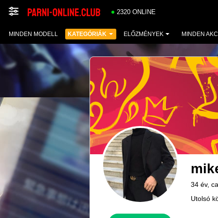
2320 ONLINE
MINDEN MODELL
KATEGÓRIÁK
ELŐZMÉNYEK
MINDEN AKC
mik
34 év, c
Utolsó k