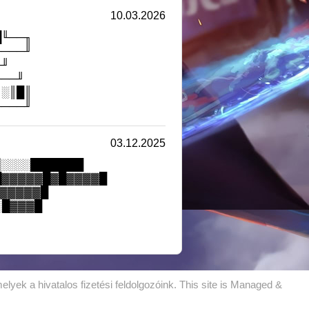
10.03.2026
█╙──╖
────╜
╓╜
╙──╜
║░║█║
────╜
03.12.2025
█░░░░███████
▓█▓▓▓▓▓█▓█▓▓▓▓█
▓▓▓▓▓▓█
░█▓▓▓█
lyek a hivatalos fizetési feldolgozóink. This site is Managed &