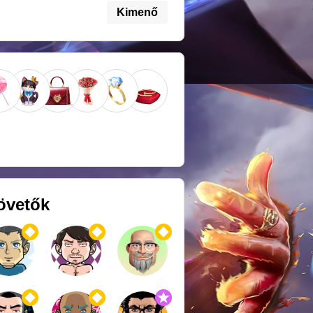
Kimenő
övetők