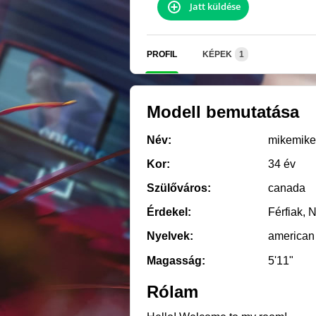
Jatt küldése
PROFIL
KÉPEK
1
Modell bemutatása
Név:
mikemike
Kor:
34 év
Szülőváros:
canada
Érdekel:
Férfiak, 
Nyelvek:
american
Magasság:
5'11"
Rólam