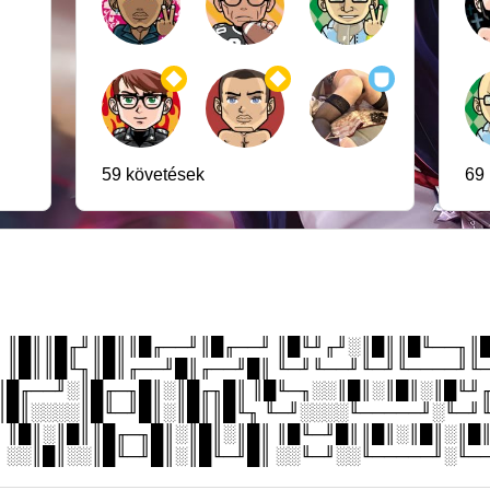
59 követések
69
 ║█║║█╓╜║█║║█╓──╜║█╓──╜ ║█╙╜╓╜░║█║║█╙──╖║
 ║█║║█╙╖║█║╓──╜█║╓──╜█║ ╙─╜╙──╜╙─╜╙────╜╙
║█╓──╜░║█╓─╖█║░║█╓╖█║ ║█╙─╖░░║█║░║█║░║█╙╜
║█║░░░░║█╙─╜█║░║█║║█╙╖ ╙─╜░░░░╙─────╜░╙─╜
 ║█║░║█║║█╓─╖█║░║█║░║█║ ║█╙─╜█║║█║░║█║░║█
 ░░║█║░░║█╙─╜█║░║█╙─╜█║ ░░╙─╜░░╙─────╜░╙─