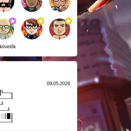
 követők
09.05.2026
█╙──╖
────╜
╓╜
╙──╜
║░║█║
────╜