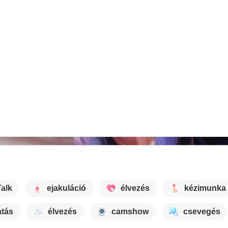
Talk
ejakuláció
élvezés
kézimunka
atás
élvezés
camshow
csevegés