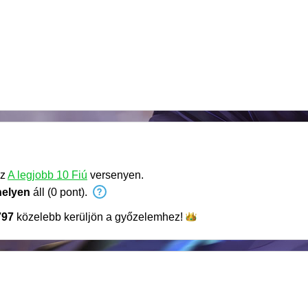
sz
A legjobb 10 Fiú
versenyen.
helyen
áll (0 pont).
797
közelebb kerüljön a
győzelemhez!