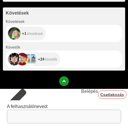
Követések
+1
Követések
+1
követések
+24
Követők
+24
követők
Belépés
Csatlakozás
A felhasználóneved: