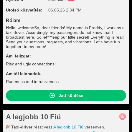
Utolsó közvetítés:
06.05.26 2:34 PM
Rólam
Hello, welcomeSo, dear friends! My name is Freddy, I work as a
taxi driver. Accordingly, my passengers do not know that I
broadcast here. So let'***eep our little secret! Everything is real!
Send your questions, requests, and vibrations! Let's have fun
together! to my room!
Ami felizgat:
Risk and ugly connections!
Amitől lelohadok:
Rudeness and intrusiveness
Jatt küldése
A legjobb 10 Fiú
Taxi-driver
részt vesz
A legjobb 10 Fiú
versenyen.