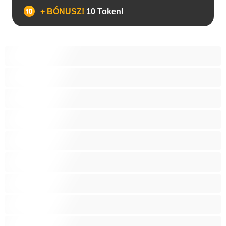
+ BÓNUSZ!
10 Token!
A legjobb Privátak
Anal
Biszexuális
Egyetemista
Hetero
Izmos
Mackók
Meleg
Nagy fasz