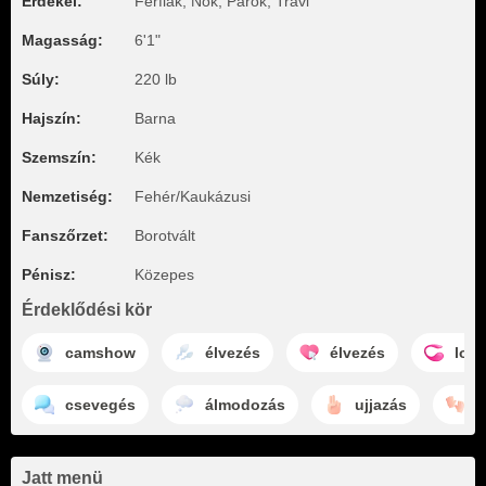
Érdekel:
Férfiak, Nők, Párok, Travi
Magasság:
6'1"
Súly:
220 lb
Hajszín:
Barna
Szemszín:
Kék
Nemzetiség:
Fehér/Kaukázusi
Fanszőrzet:
Borotvált
Pénisz:
Közepes
Érdeklődési kör
camshow
élvezés
élvezés
lov
csevegés
álmodozás
ujjazás
s
Jatt menü