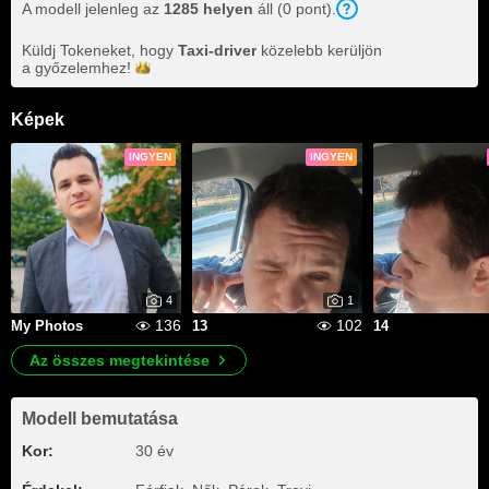
A modell jelenleg az
1285 helyen
áll (0 pont).
Küldj Tokeneket, hogy
Taxi-driver
közelebb kerüljön
a
győzelemhez!
Képek
INGYEN
INGYEN
4
1
136
102
My Photos
13
14
Az összes megtekintése
Modell bemutatása
Kor:
30 év