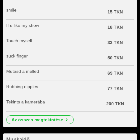
smile
15 TKN
If u like my show
18 TKN
Touch myself
33 TKN
suck finger
50 TKN
Mutasd a melled
69 TKN
Rubbing nipples
77 TKN
Tekints a kamerába
200 TKN
az összes megtekintése
Munkaidő