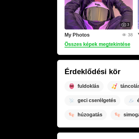
3
My Photos
38
Összes képek megtekintése
Érdeklődési kör
fuldoklás
táncolá
geci cserélgetés
húzogatás
simog