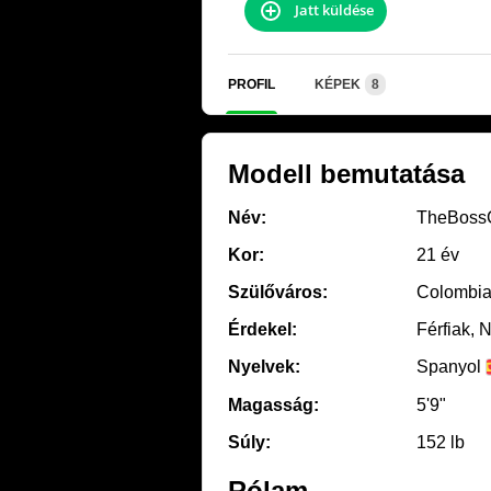
Jatt küldése
PROFIL
KÉPEK
8
Modell bemutatása
Név:
TheBoss
Kor:
21 év
Szülőváros:
Colombia
Érdekel:
Férfiak, 
Nyelvek:
Spanyol
Magasság:
5'9"
Súly:
152 lb
Rólam