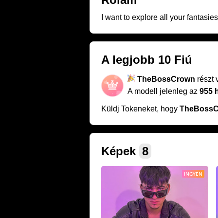
I want to explore all your fantasie
A legjobb 10 Fiú
TheBossCrown
részt 
A modell jelenleg az
955 
Küldj Tokeneket, hogy
TheBoss
Képek
8
INGYEN