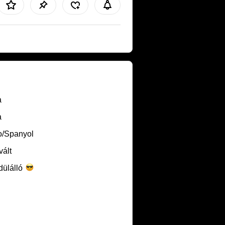
a
a
o/Spanyol
vált
dülálló