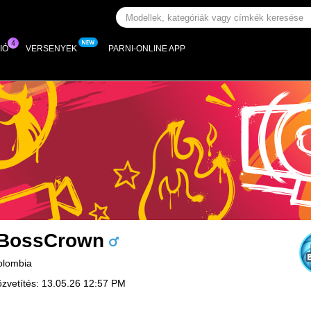
IÓ
VERSENYEK
PARNI-ONLINE APP
BossCrown
olombia
özvetítés: 13.05.26 12:57 PM