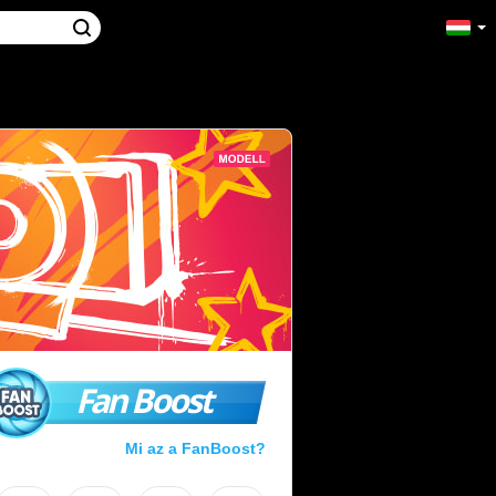
Fan Boost
Mi az a FanBoost?