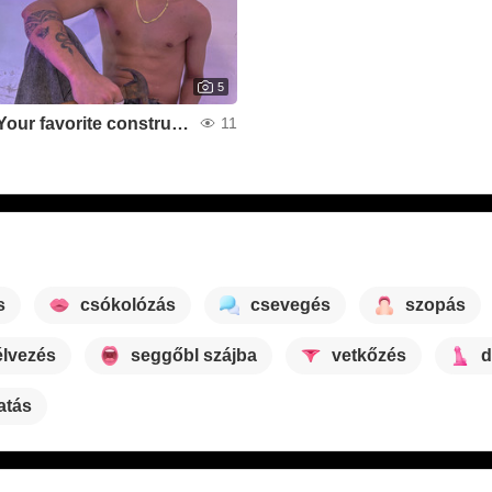
5
Your favorite constructor🛠
11
s
csókolózás
csevegés
szopás
élvezés
seggőbl szájba
vetkőzés
d
atás