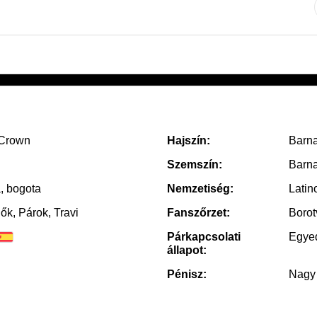
Crown
Hajszín:
Barn
Szemszín:
Barn
, bogota
Nemzetiség:
Latin
Nők, Párok, Travi
Fanszőrzet:
Borot
Párkapcsolati
Egye
állapot:
Pénisz:
Nagy