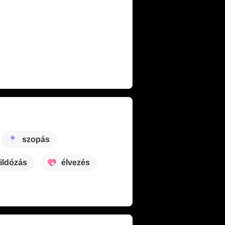
szopás
ildózás
élvezés