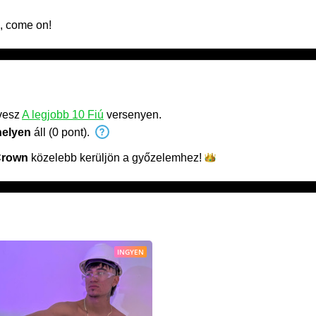
s, come on!
vesz
A legjobb 10 Fiú
versenyen.
helyen
áll (0 pont).
Crown
közelebb kerüljön a
győzelemhez!
INGYEN