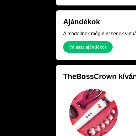
Ajándékok
A modellnek még nincsenek virtuál
Válassz ajándékot
TheBossCrown
kíván