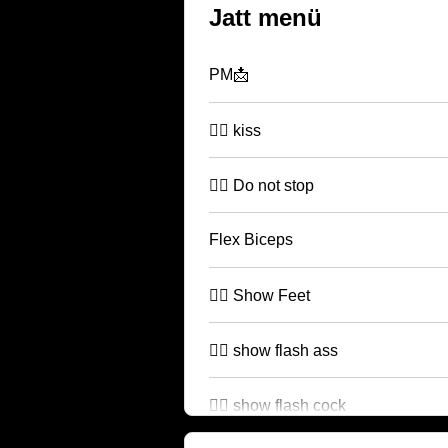
Jatt menü
PM📩
🏴‍☠️ kiss
🏴‍☠️ Do not stop
Flex Biceps
🏴‍☠️ Show Feet
🏴‍☠️ show flash ass
🏴‍☠️ show flash cock