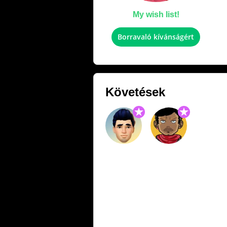
My wish list!
Borravaló kívánságért
Követések