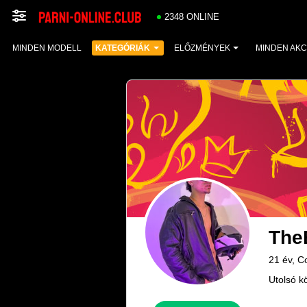
2348 ONLINE
MINDEN MODELL
KATEGÓRIÁK
ELŐZMÉNYEK
MINDEN AKC
The
21 év, C
Utolsó k