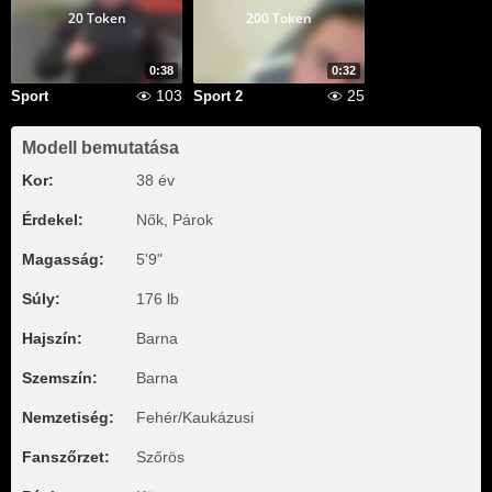
20 Token
200 Token
0:38
0:32
103
25
Sport
Sport 2
Modell bemutatása
Kor:
38 év
Érdekel:
Nők, Párok
Magasság:
5'9"
Súly:
176 lb
Hajszín:
Barna
Szemszín:
Barna
Nemzetiség:
Fehér/Kaukázusi
Fanszőrzet:
Szőrös