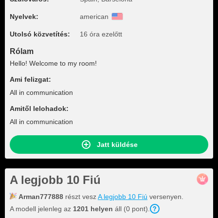
Nyelvek:
american
Utolsó közvetítés:
16 óra ezelőtt
Rólam
Hello! Welcome to my room!
Ami felizgat:
All in communication
Amitől lelohadok:
All in communication
Jatt küldése
A legjobb 10 Fiú
Arman777888
részt vesz
A legjobb 10 Fiú
versenyen.
A modell jelenleg az
1201 helyen
áll (0 pont).