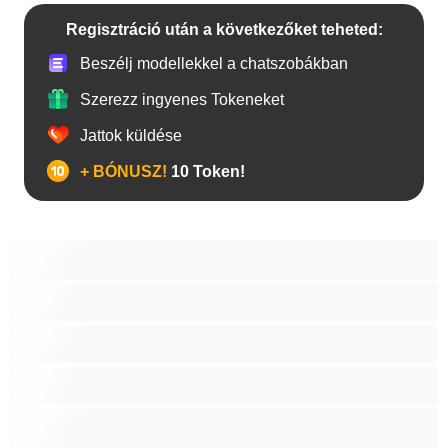
Regisztráció után a következőket teheted:
Beszélj modellekkel a chatszobákban
Szerezz ingyenes Tokeneket
Jattok küldése
+ BÓNUSZ!
10 Token!
A legjobb Privátak
Anal
Biszexuális
Egyetemista
Hetero