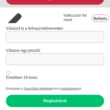
Iratkozzon fel
Belépés
most
Válaszd ki a felhasználónevedet:
Válassz egy jelszót:
Elmúltam 18 éves.
Elolvastam a
Szerződési feltételek
et és a
Adatvédelem
ot.
Regisztráció