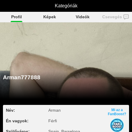
Arman777888
Kategóriák
Profil
Képek
Videók
Csevegés
Arman777888
Név:
Arman
Mi az a
FanBoost?
Én vagyok:
Férfi
Szülőváros:
Spain, Barselona