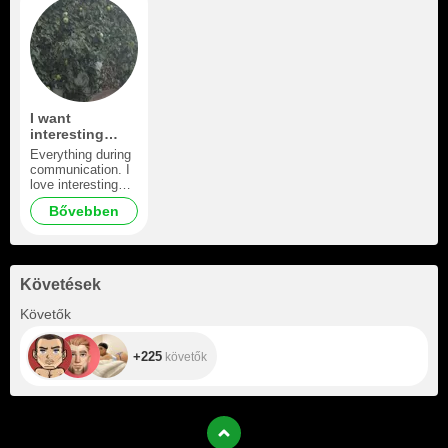
I want
interesting
communication
Everything during
communication. I
love interesting
communication)
Bővebben
Követések
+225
Követők
+225
követők