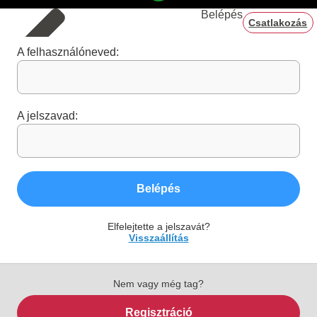
Belépés
Csatlakozás
A felhasználóneved:
A jelszavad:
Belépés
Elfelejtette a jelszavát?
Visszaállítás
Nem vagy még tag?
Regisztráció