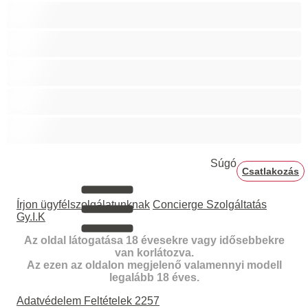
Izmos
Mackók
Meleg
Nagy fasz
Párok
Súgó
Csatlakozás
Írjon ügyfélszolgálatunknak
Concierge Szolgáltatás
Gy.I.K
Az oldal látogatása 18 évesekre vagy idősebbekre
van korlátozva.
Az ezen az oldalon megjelenő valamennyi modell
legalább 18 éves.
Adatvédelem
Feltételek
2257