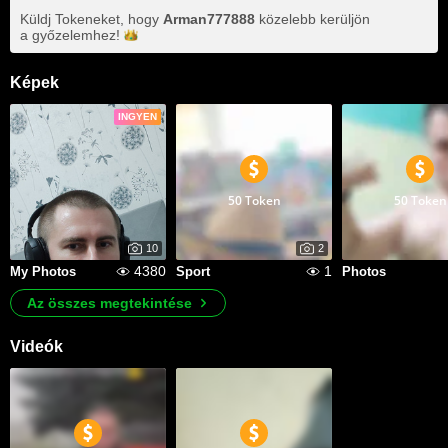
Küldj Tokeneket, hogy
Arman777888
közelebb kerüljön
a
győzelemhez!
Képek
INGYEN
50 Token
50 Token
10
2
4380
1
My Photos
Sport
Photos
Az összes megtekintése
Videók