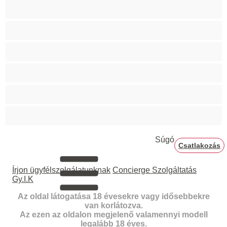
Hetero
Izmos
Mackók
Meleg
Nagy fasz
Párok
Súgó
Csatlakozás
Írjon ügyfélszolgálatunknak
Concierge Szolgáltatás
Gy.I.K
Az oldal látogatása 18 évesekre vagy idősebbekre
van korlátozva.
Az ezen az oldalon megjelenő valamennyi modell
legalább 18 éves.