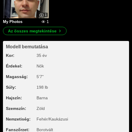
1
1
My Photos
Az összes megtekintése
Modell bemutatása
Kor:
35 év
Érdekel:
Nők
Magasság:
5'7"
Súly:
198 lb
Hajszín:
Barna
Szemszín:
Zöld
Nemzetiség:
Fehér/Kaukázusi
Fanszőrzet:
Borotvált