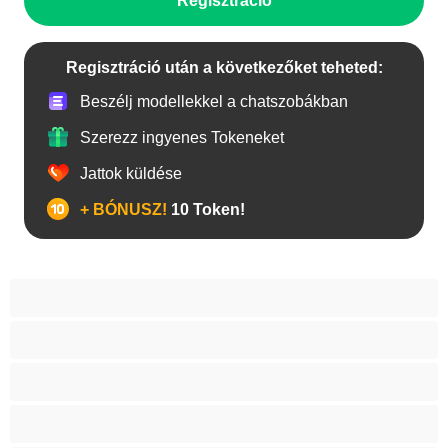
Regisztráció
Regisztráció után a következőket teheted:
Beszélj modellekkel a chatszobákban
Szerezz ingyenes Tokeneket
Jattok küldése
+ BÓNUSZ!
10 Token!
A legjobb Privátak
Anal
Biszexuális
Egyetemista