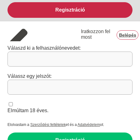
Regisztráció
Iratkozzon fel
Belépés
most
Válaszd ki a felhasználónevedet:
Válassz egy jelszót:
Elmúltam 18 éves.
Elolvastam a
Szerződési feltételek
et és a
Adatvédelem
ot.