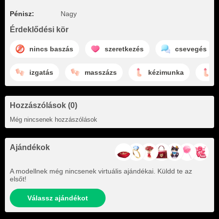
Pénisz:
Nagy
Érdeklődési kör
nincs baszás
szeretkezés
csevegés
izgatás
masszázs
kézimunka
f
Hozzászólások (0)
Még nincsenek hozzászólások
Ajándékok
A modellnek még nincsenek virtuális ajándékai. Küldd te az
elsőt!
Válassz ajándékot