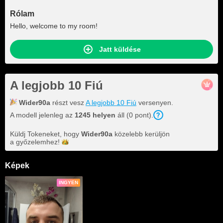
Rólam
Hello, welcome to my room!
Jatt küldése
A legjobb 10 Fiú
Wider90a
részt vesz
A legjobb 10 Fiú
versenyen.
A modell jelenleg az
1245 helyen
áll (0 pont).
Küldj Tokeneket, hogy
Wider90a
közelebb kerüljön
a
győzelemhez!
Képek
INGYEN