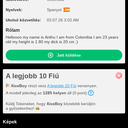
Nyelvek:
Spanyol
Utolsó közvetítés:
03.07.26 3:02 AM
Rólam
Helloooo my name is Anthu I am from Colombia I am 23 years
old my height is 1.80 my dick is 20 cm ;)
Jatt küldése
A legjobb 10 Fiú
XiceBoy
részt vesz
A legjobb 10 Fiú
versenyen.
A modell jelenleg az
1285 helyen
áll (0 pont).
Küldj Tokeneket, hogy
XiceBoy
közelebb kerüljön
a
győzelemhez!
Képek