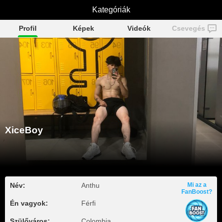
Kategóriák
XiceBoy
Profil
Képek
Videók
Csevegés
XiceBoy
Név:
Anthu
Mi az a
FanBoost?
Én vagyok:
Férfi
Szülőváros:
Colombia