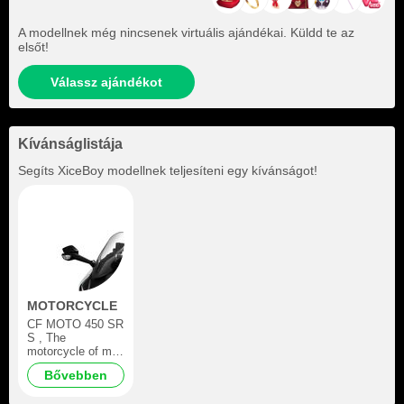
A modellnek még nincsenek virtuális ajándékai. Küldd te az
elsőt!
Válassz ajándékot
Kívánságlistája
Segíts
XiceBoy
modellnek teljesíteni egy kívánságot!
MOTORCYCLE
CF MOTO 450 SR
S , The
motorcycle of my
dreams that I want
Bővebben
to have