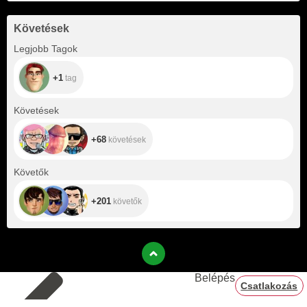
Követések
+1
Legjobb Tagok
+1
tag
+68
Követések
+68
követések
+201
Követők
+201
követők
Belépés
Csatlakozás